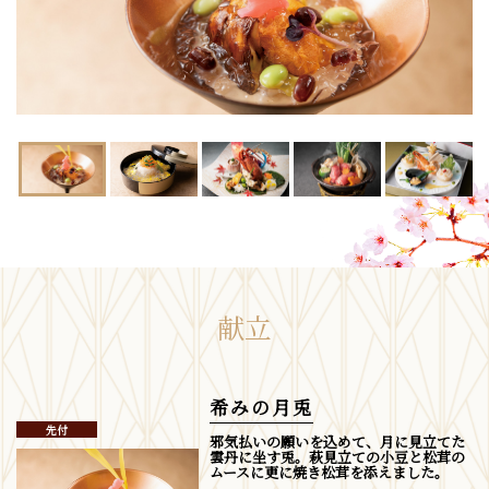
献立
希みの月兎
先付
邪気払いの願いを込めて、月に見立てた
雲丹に坐す兎。萩見立ての小豆と松茸の
ムースに更に焼き松茸を添えました。