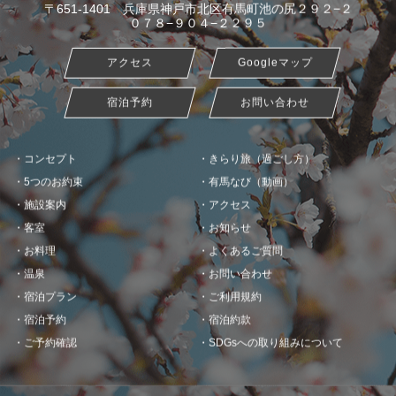
〒651-1401 兵庫県神戸市北区有馬町池の尻２９２−２
０７８−９０４−２２９５
アクセス
Googleマップ
宿泊予約
お問い合わせ
コンセプト
きらり旅（過ごし方）
5つのお約束
有馬なび（動画）
施設案内
アクセス
客室
お知らせ
お料理
よくあるご質問
温泉
お問い合わせ
宿泊プラン
ご利用規約
宿泊予約
宿泊約款
ご予約確認
SDGsへの取り組みについて