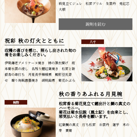
萩見立てジュレ 松茸グリル 生雲丹 兎紅芯
大根
説明を読む
祝彩 秋の灯火とともに
八寸
収穫の喜びを感じ、照らし出された旬の
肴をお楽しみください。
伊勢海老アメリケーヌ焼き 柿の薄衣揚げ 坂
本菊水雲の浸し 名残り鱧紅葉焼き 松茸と新
銀杏の串打ち 月見長芋檸檬煮 鮟肝豆乳寄
せ 煽り烏賊唐墨焼き 胡桃飴煮 菊花かぶら
秋の香りあふれる月見椀
椀物
松茸香る菊花見立て鰹出汁と鯛の真丈の
ハーモニー。
菊花は菊水伝説（風土記）を由来とし、
邪気払いと長寿を願います。
紅葉鯛の真丈 打ち松茸 糸雲丹 蓮芋 木の
芽 黄菊