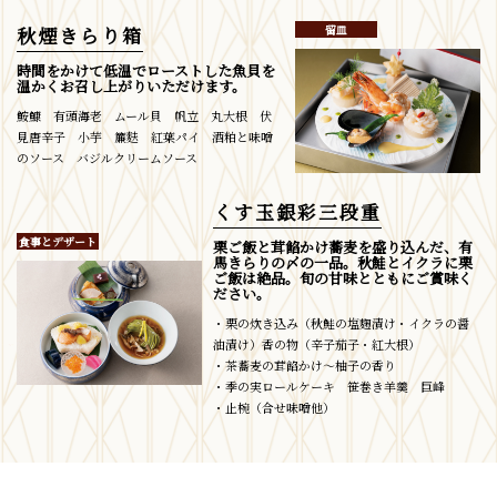
留皿
秋煙きらり箱
時間をかけて低温でローストした魚貝を
温かくお召し上がりいただけます。
鮟鱇 有頭海老 ムール貝 帆立 丸大根 伏
見唐辛子 小芋 簾麩 紅葉パイ 酒粕と味噌
のソース バジルクリームソース
くす玉銀彩三段重
食事とデザート
栗ご飯と茸餡かけ蕎麦を盛り込んだ、有
馬きらりの〆の一品。秋鮭とイクラに栗
ご飯は絶品。旬の甘味とともにご賞味く
ださい。
・栗の炊き込み（秋鮭の塩麴漬け・イクラの醤
油漬け）香の物（辛子茄子・紅大根）
・茶蕎麦の茸餡かけ～柚子の香り
・季の実ロールケーキ 笹巻き羊羹 巨峰
・止椀（合せ味噌他）