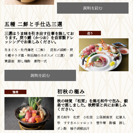
説明を読む
五種 二鮮と手仕込三選
三選はうま味を引き出す仕事を施してお
造り
ります。戻り鰹（かつお）を自家製ドレ
ッシングでお楽しみください。
生まぐろ・牡丹海老（二鮮） 昆布〆縞鯵・戻
り鰹サラダ風・明石蛸のカボス〆（三選） 卵
黄醤油 卸し梅酢 妻物一式
説明を読む
初秋の極み
強肴
秋の味覚 「松茸」を黒毛和牛で包み、銀
泉で蒸しました。秋野菜と共にお楽しみ
ください。
黒毛和牛 松茸 小松菜 公孫樹南京 紅葉人
参 すすきエシャロット 管牛蒡 酢橘 卸し
ポン酢 柚子胡椒出汁