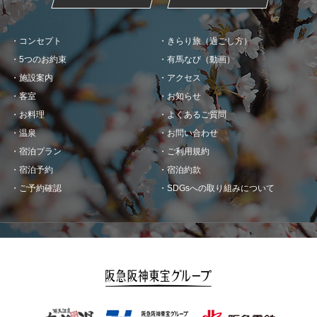
コンセプト
きらり旅（過ごし方）
5つのお約束
有馬なび（動画）
施設案内
アクセス
客室
お知らせ
お料理
よくあるご質問
温泉
お問い合わせ
宿泊プラン
ご利用規約
宿泊予約
宿泊約款
ご予約確認
SDGsへの取り組みについて