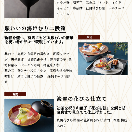
タラバ蟹 海老芋 二色瓜 トマト イクラ
キャビア 寿慈姑 紅白結び野菜 ポルチーニ
クリーム
賑わいの湯けむり二段箱
新春を迎へ、有馬にもどる賑わいの情景
八寸
を祝い肴の品々で表現しています。
其の一 海鼠と糸雲丹の霙和え 河豚皮サラ
ダ 唐墨真丈 甘海老香揚げ 芽巻数の子 新
筍粉絡み サーモン寿司 梅花京人参
其の二 蟹とチーズのフラン 寒鰤大根柚子味
噌掛け 助子と白子の旨煮 銘柄ポーク治部
煮
椀物
淡雪の花びら仕立て
初釜を祝う和菓子「花びら餅」を鯛と胡
麻真丈で見立てて仕上げました。
真鯛花びら餅 菜の花新引き揚げ 青竹千社唐 梅麩
木の芽