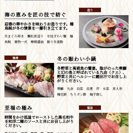
造り
海の恵みを匠の技で紡ぐ
迎春の華やかさを味わうお造りです。椿
烏賊が冬の情景を一層引き立てます。
生まぐろ叩き 鯛松皮造り 氷柱ずわい蟹 椿
烏賊 妻物一式 檸檬醤油 割り生姜酢
冬の賑わい小鍋
強肴
冬野菜と高級魚の饗宴。脂がのった寒鰤
と幻の魚と呼ばれている九会（クエ）、
野菜と共にヘルシーに鰹出汁でお召し上
がりください。
寒鰤 九会 白菜 白葱 芹 水菜 京人参
梅花餅 ちりポン酢 柚子卸し
至福の極み
留皿
時間をかけ低温でローストした黒毛和牛
を和洋二種のソースと共にお召し上がり
ください。