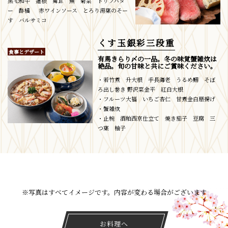
黒毛和牛 蓮根 舞茸 蕪 菊菜 トリフバタ
ー 酢橘 赤ワインソース とろり湯葉のそー
す バルサミコ
くす玉銀彩三段重
食事とデザート
有馬きらり〆の一品。冬の味覚蟹雑炊は
絶品。旬の甘味と共にご賞味ください。
・若竹煮 升大根 手長海老 うるめ鰯 そぼ
ろ出し巻き 野沢菜金平 紅白大根
・フルーツ大福 いちご杏仁 甘煮金白扇揚げ
・蟹雑炊
・止椀 酒粕西京仕立て 焼き茄子 豆腐 三
つ葉 柚子
※写真はすべてイメージです。内容が変わる場合がございます
お料理へ