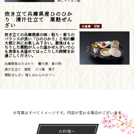
卸しチリポン酢
炊き立て兵庫県産ひのひか
り 清汁仕立て 粟麩ぜん
ざい
お食事 甘味
炊き立ての兵庫県産の味・粘り・香りの
バランスが良い「ひのひかり」と旬の鰤
大根と共にお楽しみ下さい。最後はもっ
ちりした粟麩が入った温かぜんざいで心
も身体もあ温めてほっこりした時間をお
過ごしください。
兵庫県産ひのひかり 鰤大根 香の物
清汁仕立て 巻麩 三つ葉 滑子
粟麩ぜんざい 苺とみかんのゼリー
※写真はすべてイメージです。内容が変わる場合がございます
お料理へ