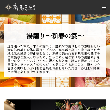
湯籠り～新春の宴～
透き通った空気・木々の霜降り、温泉街の湯けむりの素晴らしい
大自然の美を身体に浴びて下さい。露が霧となって降りはじめ大
地は氷の結晶で薄化粧となり、湯煙に誘われる有馬温泉の風情を
ご家族やご友人とゆったり、ほっこりと過ごす「冬の湯籠り」を
贅沢に楽しんでみませんか。湯ごもりとは、温泉に浸かって心と
身体をリラックスさせのんびりと宿にこもる旅のこと。華やで心
温まる美味しいお料理と温泉をお楽しみいただき、心地よい時間
と空間を楽しませてくれます。