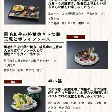
れるトラ河豚巻き、新春にふさわしい昆
布〆した鯛をお楽しみください。
生まぐろ とら河豚野菜巻き 昆布〆鯛 ズワ
イ蟹氷柱
ごま醤油 卸しポン酢 妻物一式
黒毛和牛の朴葉焼き～淡路
強肴
玉葱と赤ワインソース
黒毛和牛を朴葉で焼き、淡路産の玉葱が
入った赤ワインソースとの
相性とても良い一品です。
黒毛和牛の朴葉焼き～淡路玉葱と赤ワインソー
ス 海老芋
梅京人参 新筍 菜の花 茄子
福小鍋
留皿
旬の河豚・銀鱈を柚子胡椒の出汁で旨味
が引き立った鍋です。お好みで2種類の付
けダレで味の変化をお楽しみください。
福小鍋 福 銀鱈 白菜 白葱 菊菜 榎木 巻
き湯葉 焼き豆腐 マロニー