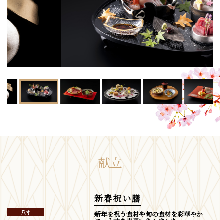
献立
新春祝い膳
八寸
新年を祝う食材や旬の食材を彩華やか