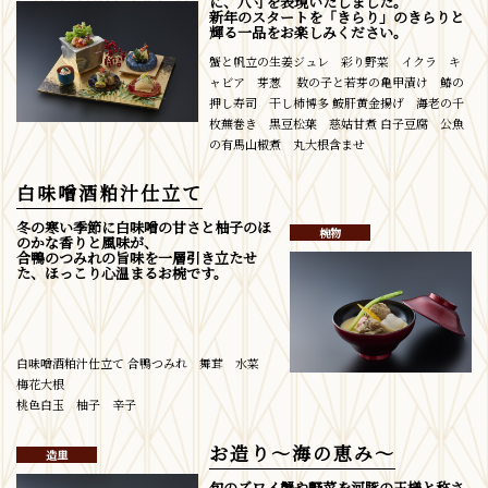
に、八寸を表現いたしました。
新年のスタートを「きらり」のきらりと
輝る一品をお楽しみください。
蟹と帆立の生姜ジュレ 彩り野菜 イクラ キ
ャビア 芽葱 数の子と若芽の亀甲漬け 鰆の
押し寿司 干し柿博多 鮟肝黄金揚げ 海老の千
枚蕪巻き 黒豆松葉 慈姑甘煮 白子豆腐 公魚
の有馬山椒煮 丸大根含ませ
白味噌酒粕汁仕立て
冬の寒い季節に白味噌の甘さと柚子のほ
椀物
のかな香りと風味が、
合鴨のつみれの旨味を一層引き立たせ
た、ほっこり心温まるお椀です。
白味噌酒粕汁仕立て 合鴨つみれ 舞茸 水菜
梅花大根
桃色白玉 柚子 辛子
お造り～海の恵み～
造里
旬のズワイ蟹や野菜を河豚の王様と称さ