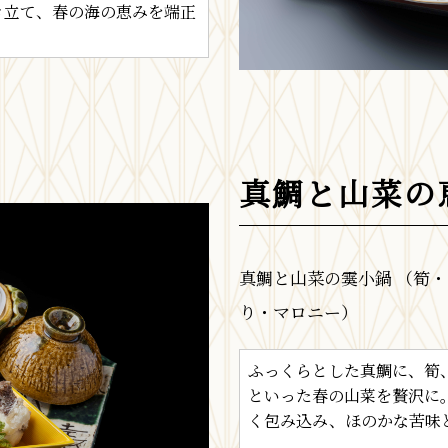
き立て、春の海の恵みを端正
真鯛と山菜の
真鯛と山菜の霙小鍋 （筍
り・マロニー）
ふっくらとした真鯛に、筍
といった春の山菜を贅沢に
く包み込み、ほのかな苦味