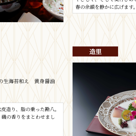
春の余韻を静かに広げます
造里
賊の生海苔和え 黄身醤油
松皮造り、脂の乗った勘八。
、磯の香りをまとわせまし