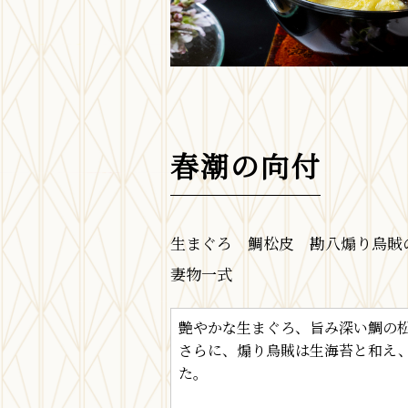
春潮の向付
生まぐろ 鯛松皮 勘八煽り烏
妻物一式
艶やかな生まぐろ、旨み深い鯛の
さらに、煽り烏賊は生海苔と和え
た。