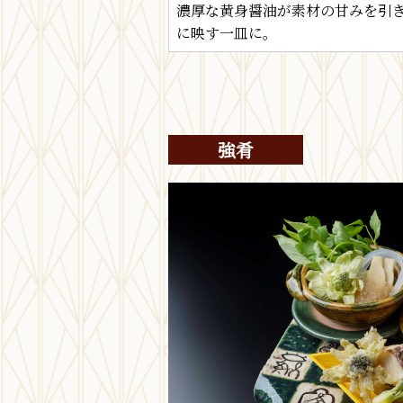
濃厚な黄身醤油が素材の甘みを引
に映す一皿に。
強肴