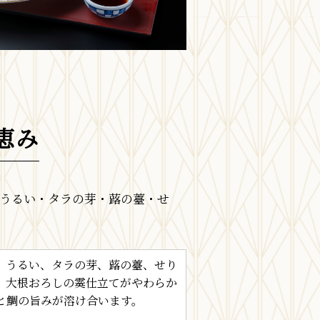
恵み
・うるい・タラの芽・蕗の薹・せ
、うるい、タラの芽、蕗の薹、せり
。大根おろしの霙仕立てがやわらか
と鯛の旨みが溶け合います。