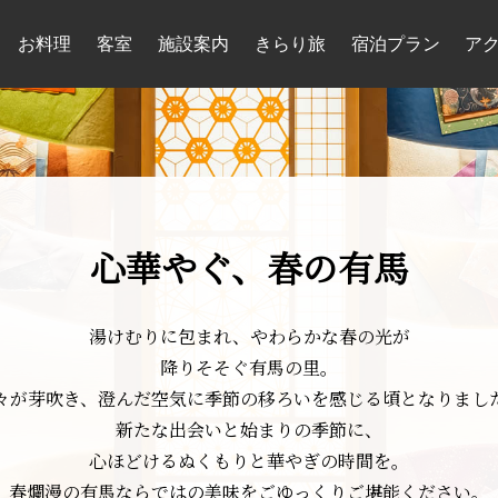
お料理
客室
施設案内
きらり旅
宿泊プラン
ア
心華やぐ、春の有馬
湯けむりに包まれ、やわらかな春の光が
降りそそぐ有馬の里。
々が芽吹き、澄んだ空気に季節の移ろいを感じる頃となりまし
新たな出会いと始まりの季節に、
心ほどけるぬくもりと華やぎの時間を。
春爛漫の有馬ならではの美味をごゆっくりご堪能ください。