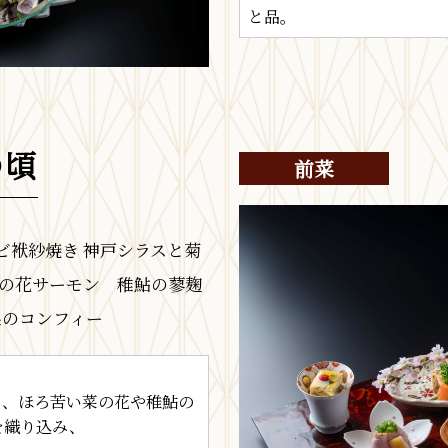
と品。
の頃
前菜
ビ袱紗焼き 神戸シラスと菊
の花サーモン 稚鮎の蓼麹
果のコンフィー
さ、ほろ苦い菜の花や稚鮎の
を織り込み、