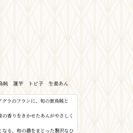
烏賊 蓮芋 トビ子 生姜あん
アグラのフランに、旬の蛍烏賊と
姜の香りをきかせたあんがやさしく
となる、和の趣をまとった贅沢なひ