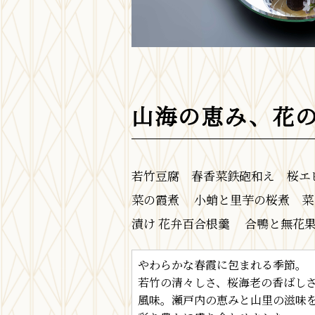
山海の恵み、花
若竹豆腐 春香菜鉄砲和え 桜エ
菜の霞煮 小蛸と里芋の桜煮 菜
漬け 花弁百合根羹 合鴨と無花
やわらかな春霞に包まれる季節。
若竹の清々しさ、桜海老の香ばし
風味。瀬戸内の恵みと山里の滋味