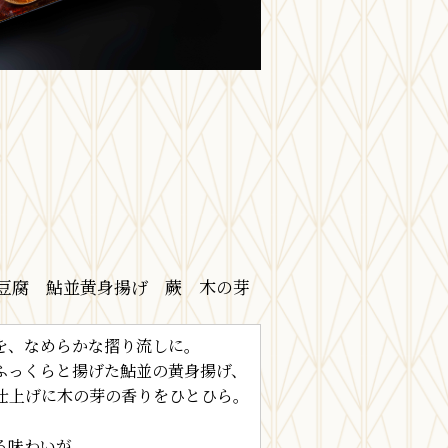
豆腐 鮎並黄身揚げ 蕨 木の芽
を、なめらかな摺り流しに。
ふっくらと揚げた鮎並の黄身揚げ、
仕上げに木の芽の香りをひとひら。
る味わいが、