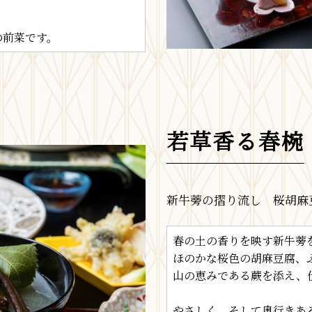
の前菜です。
若草香る春椀
新牛蒡の摺り流し 桜胡麻
春の土の香りを映す新牛蒡
ほのかな桜色の胡麻豆腐、
山の恵みである蕨を添え、
やさしく、そして奥行きあ