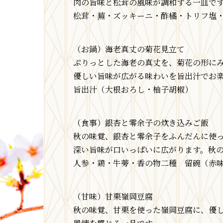
肉の旨味と松茸の風味が調和する一皿で
松茸・蕪・ズッキーニ・酢橘・トリフ塩
（お鍋）海老真丈の菊花見立て
ぷりっとした海老の真丈を、菊花の形に
優しい旨味が広がる味わいを旨出汁でお
旨出汁（大根おろし・柚子胡椒）
（食事）銀杏と零余子の炊き込みご飯
秋の味覚、銀杏と零余子をふんだんに使
深い旨味が口いっぱいに広がります。秋
人参・鶏・牛蒡・香の物二種 留碗（赤
（甘味）甘栗嶺岡豆腐
秋の味覚、甘栗を使った嶺岡豆腐に、優