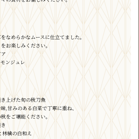
草をなめらかなムースに仕立てました。
さをお楽しみください。
ビア
レモンジュレ
焼き上げた旬の秋刀魚
味,甘みのある白菜で丁寧に重ね、
の秋をご堪能ください。
焼き
柿と林檎の白和え