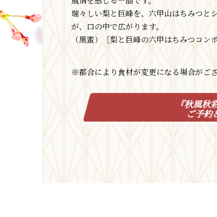
風情を感じる一品です。
瑞々しい梨と巨峰を、六甲山はちみつと
が、口の中で広がります。
（黒蜜）［梨と巨峰の六甲はちみつコン
※都合により食材が変更になる場合がご
『秋風秋
ご予約