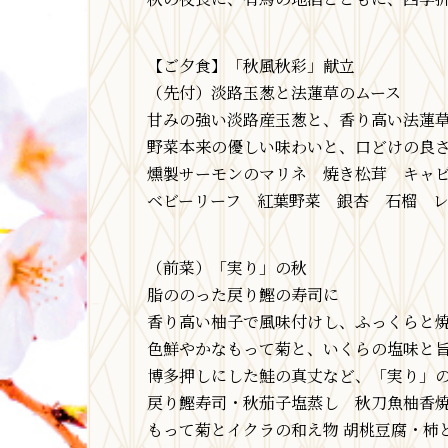
【ご夕食】「秋風秋彩」献立
（先付）淡路玉葱と法蓮草のムース
甘みの強い淡路産玉葱と、香り高い法蓮
野菜本来の優しい味わいと、口どけの良
燻製サーモンのマリネ 焼き松茸 キャ
ベビーリーフ 紅葉野菜 銀杏 石榴 
（前菜）「実り」の秋
脂ののった戻り鰹の寿司に
香り高い柚子で風味付けし、ふっくらと
色鮮やかなもって菊と、いくらの塩味と旨
博多押しにした鮭の真丈など、「実り」
戻り鰹寿司・秋茄子塩蒸し 秋刀魚柚香
もって菊とイクラの和え物 胡桃豆腐・