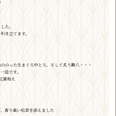
き
ました。
を引き立てます。
脂ののった生まぐろ中とろ、そして炙り勘八・・・
る一皿です。
紅葉和え
げ、香り高い松茸を添えました