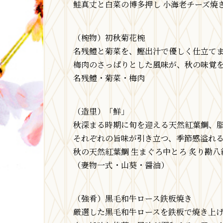
鮭真丈と白菜の博多押し 小海老チーズ焼
（椀物）初秋菊花椀
名残鱧と菊菜を、鰹出汁で優しく仕立て
梅肉のさっぱりとした風味が、秋の味覚
名残鱧・菊菜・梅肉
（造里）「鮮」
秋深まる時期に旬を迎える天然紅葉鯛、
それぞれの旨味が引き立つ、季節感溢れ
秋の天然紅葉鯛 生まぐろ中とろ 炙り勘八
（妻物一式・山葵・醤油）
（強肴）黒毛和牛ロース鉄板焼き
厳選した黒毛和牛ロースを鉄板で焼き上