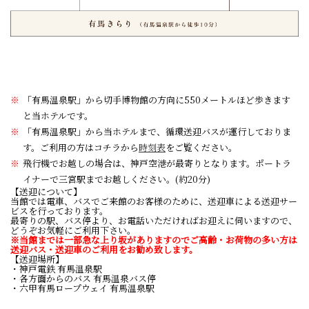
「有馬温泉駅」から切手博物館の方向に550メートルほど歩きます
と当ホテルです。
「有馬温泉駅」から当ホテルまで、循環送迎バスが運行しておりま
す。ご利用の方はコチラから
時刻表
をご覧ください。
飛行機でお越しの場合は、神戸空港が最寄りとなります。ポートラ
イナーで三宮駅までお越しください。(約20分)
【送迎について】
当館では電車、バスでご来館のお客様のために、送迎車による送迎サー
ビスを行っております。
最寄りの駅、バス停より、お電話いただければお迎えに伺いますので、
どうぞお気軽にご利用下さい。
※当館までは一部急な上り坂がありますのでご高齢・お荷物の多い方は
送迎バス・送迎車のご利用をお勧め致します。
【送迎場所】
・神戸電鉄 有馬温泉駅
・各方面からのバス 有馬温泉バス停
・六甲有馬ロープウェイ 有馬温泉駅