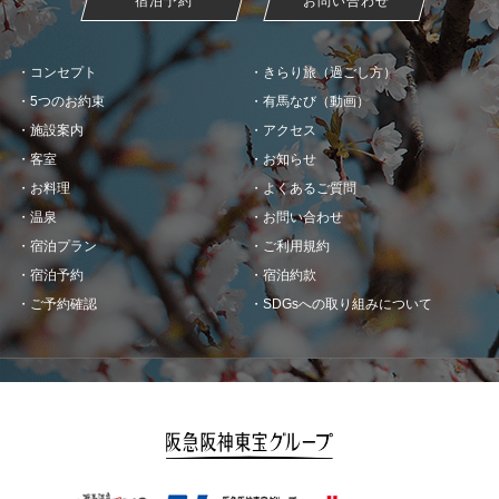
宿泊予約
お問い合わせ
コンセプト
きらり旅（過ごし方）
5つのお約束
有馬なび（動画）
施設案内
アクセス
客室
お知らせ
お料理
よくあるご質問
温泉
お問い合わせ
宿泊プラン
ご利用規約
宿泊予約
宿泊約款
ご予約確認
SDGsへの取り組みについて