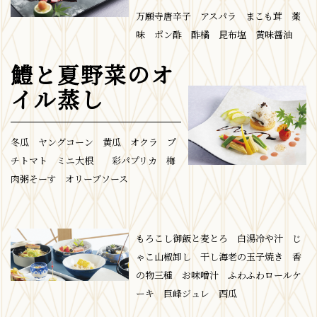
万願寺唐辛子 アスパラ まこも茸 薬
味 ポン酢 酢橘 昆布塩 黄味醤油
鱧と夏野菜のオ
イル蒸し
冬瓜 ヤングコーン 黄瓜 オクラ プ
チトマト ミニ大根 彩パプリカ 梅
肉粥そーす オリーブソース
もろこし御飯と麦とろ 白湯冷や汁 じ
ゃこ山椒卸し 干し海老の玉子焼き 香
の物三種 お味噌汁 ふわふわロールケ
ーキ 巨峰ジュレ 西瓜