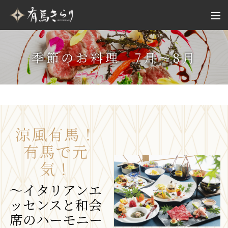
季節のお料理 7月〜8月
涼風有馬！
有馬で元
気！
～イタリアンエ
ッセンスと和会
席のハーモニー