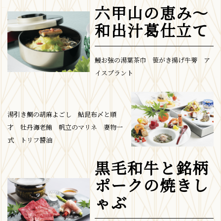
六甲山の恵み～
和出汁葛仕立て
鰻お強の湯葉茶巾 笹がき揚げ牛蒡 ア
イスプラント
湯引き鯛の胡麻よごし 鮎昆布〆と順
才 牡丹海老鮪 帆立のマリネ 妻物一
式 トリフ醬油
黒毛和牛と銘柄
ポークの焼きし
ゃぶ