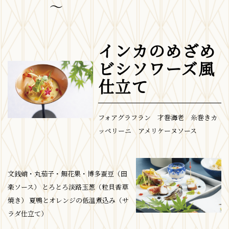
～
インカのめざめ
ビシソワーズ風
仕立て
フォアグラフラン 才巻海老 糸巻きカ
ッペリーニ アメリケーヌソース
文銭蛸・丸茄子・無花果・博多蚕豆（田
楽ソース） とろとろ淡路玉葱（粒貝香草
焼き） 夏鴨とオレンジの低温煮込み（サ
ラダ仕立て）