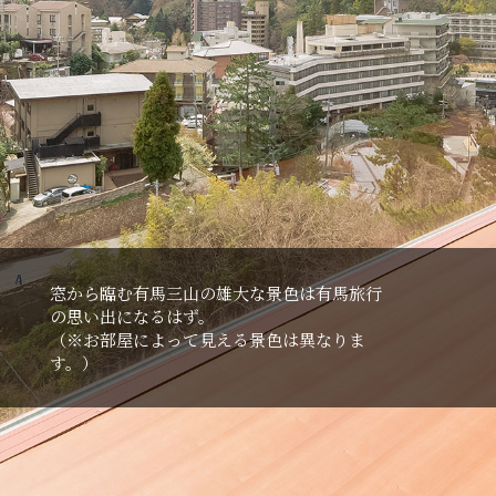
窓から臨む有⾺三⼭の雄⼤な景⾊は有⾺旅⾏
の思い出になるはず。
（※お部屋によって⾒える景⾊は異なりま
す。）