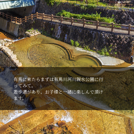
有⾺に来たらまずは有⾺川河川親⽔公園に⾏
ってみて。
遊歩道があり、お⼦様と⼀緒に楽しんで頂け
ます。