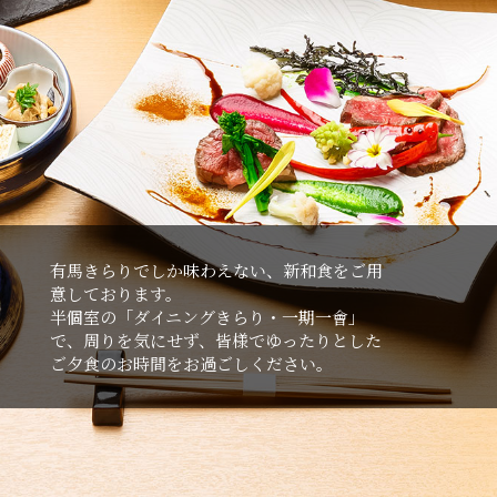
有⾺きらりでしか味わえない、新和⾷をご⽤
意しております。
半個室の「ダイニングきらり・⼀期⼀會」
で、周りを気にせず、皆様でゆったりとした
ご⼣⾷のお時間をお過ごしください。