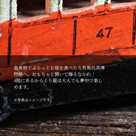
温泉街でぶらっとお昼を⾷べたら有⾺玩具博
物館へ。おもちゃと聞いて侮るなかれ！
4階にあるからくり展は⼤⼈でも夢中で楽し
めます。
※写真はイメージです。