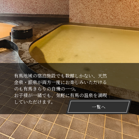
有⾺地域の宿泊施設でも数館しかない、天然
⾦泉・銀泉が両⽅⼀度にお楽しみいただける
のも有⾺きらりの⾃慢の⼀つ。
お⼦様が⼀緒でも、気軽に有⾺の温泉を満喫
していただけます。
一覧へ