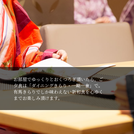
お部屋でゆっくりとおくつろぎ頂いたら、ご
⼣⾷は「ダイニングきらり・⼀期⼀會」で。
有⾺きらりでしか味わえない新和⾷を⼼ゆく
までお楽しみ頂けます。