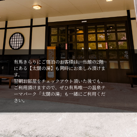
有⾺きらりにご宿泊のお客様は、当館の2階
にある【太閤の湯】も同時にお楽しみ頂けま
す。
翌朝お部屋をチェックアウト頂いた後でも、
ご利⽤頂けますので、ぜひ有⾺唯⼀の温泉テ
ーマパーク「太閤の湯」も⼀緒にご利⽤くだ
さい。