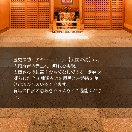
歴史探訪クアテーマパーク【太閤の湯】は、
太閤秀吉の安⼟桃⼭時代を再現。
太閤さんの最⾼のおもてなしである、趣向を
凝らした全26種類ものお⾵呂と岩盤浴を存
分にお楽しみいただけます。
有⾺の⾃然の恵みをたっぷりとご堪能くださ
い。