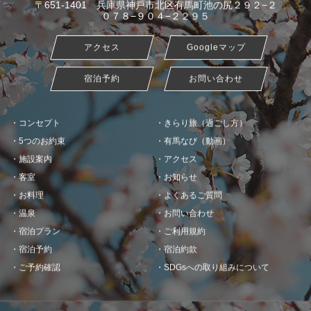
〒651-1401 兵庫県神戸市北区有馬町池の尻２９２−２
０７８−９０４−２２９５
アクセス
Googleマップ
宿泊予約
お問い合わせ
コンセプト
きらり旅（過ごし方）
5つのお約束
有馬なび（動画）
施設案内
アクセス
客室
お知らせ
お料理
よくあるご質問
温泉
お問い合わせ
宿泊プラン
ご利用規約
宿泊予約
宿泊約款
ご予約確認
SDGsへの取り組みについて