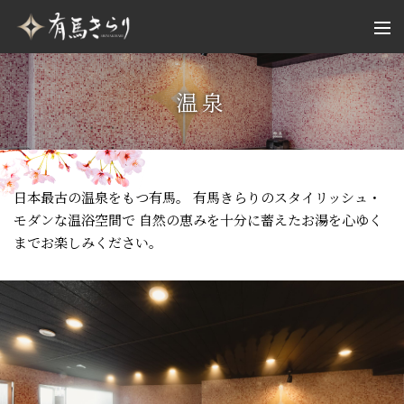
温泉
日本最古の温泉をもつ有馬。
有馬きらりのスタイリッシュ・
モダンな温浴空間で
自然の恵みを十分に蓄えたお湯を心ゆく
までお楽しみください。