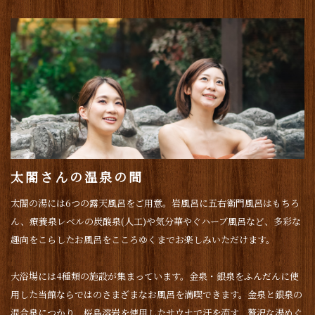
太閤さんの温泉の間
太閤の湯には6つの露天風呂をご用意。岩風呂に五右衛門風呂はもちろ
ん、療養泉レベルの炭酸泉(人工)や気分華やぐハーブ風呂など、多彩な
趣向をこらしたお風呂をこころゆくまでお楽しみいただけます。
大浴場には4種類の施設が集まっています。金泉・銀泉をふんだんに使
用した当館ならではのさまざまなお風呂を満喫できます。金泉と銀泉の
混合泉につかり、桜島溶岩を使用したサウナで汗を流す... 贅沢な湯めぐ