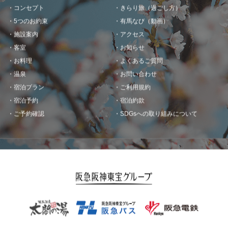
コンセプト
きらり旅（過ごし方）
5つのお約束
有馬なび（動画）
施設案内
アクセス
客室
お知らせ
お料理
よくあるご質問
温泉
お問い合わせ
宿泊プラン
ご利用規約
宿泊予約
宿泊約款
ご予約確認
SDGsへの取り組みについて