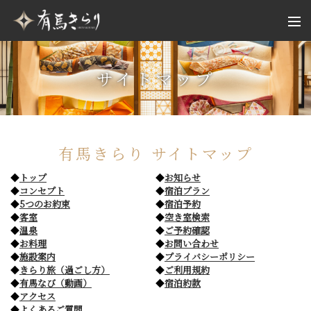
サイトマップ
有馬きらり サイトマップ
トップ
お知らせ
コンセプト
宿泊プラン
5つのお約束
宿泊予約
客室
空き室検索
温泉
ご予約確認
お料理
お問い合わせ
施設案内
プライバシーポリシー
きらり旅（過ごし方）
ご利用規約
有馬なび（動画）
宿泊約款
アクセス
よくあるご質問