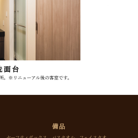
洗面台
所。※リニューアル後の客室です。
備品
セーフティボックス、バスタオル、フェイスタオ