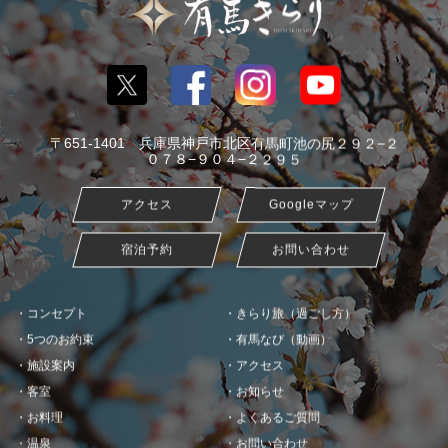
〒651-1401 兵庫県神戸市北区有馬町池の尻２９２−２
０７８−９０４−２２９５
アクセス
Googleマップ
宿泊予約
お問い合わせ
コンセプト
きらり旅（過ごし方）
5つのお約束
有馬なび（動画）
施設案内
アクセス
客室
お知らせ
お料理
よくあるご質問
温泉
お問い合わせ