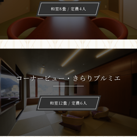
和室8畳 / 定員4人
コーナービュー・きらりプルミエ
和室12畳 / 定員6人