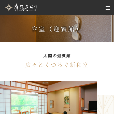
客室（迎賓館）
太閤の迎賓館
広々とくつろぐ新和室