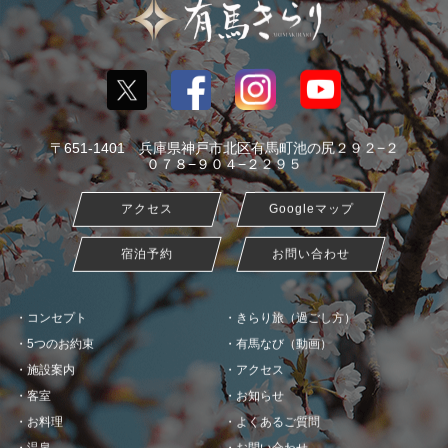
〒651-1401 兵庫県神戸市北区有馬町池の尻２９２−２
０７８−９０４−２２９５
アクセス
Googleマップ
宿泊予約
お問い合わせ
コンセプト
きらり旅（過ごし方）
5つのお約束
有馬なび（動画）
施設案内
アクセス
客室
お知らせ
お料理
よくあるご質問
温泉
お問い合わせ