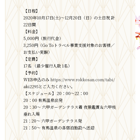
【日程】
2020年10月17日(土)〜12月20日（日）の土日祝 計
22日間
【料金】
5,000円（旅行代金）
3,250円（Go Toトラベル事業支援対象のお客様／
お支払い実額）
【定員】
17名 （最少催行人数 1名）
【予約】
WEB申込のみ
https://www.rokkosan.com/tabi/
aki2295とご入力ください。
【スケジュール】 20：00〜22：00
20：00 有馬温泉出発
20：30〜 六甲ガーデンテラス着 夜景鑑賞＆六甲枝
垂れ入場
21：20〜 六甲ガーデンテラス発
21：50〜 有馬温泉の各宿泊施設へ送迎