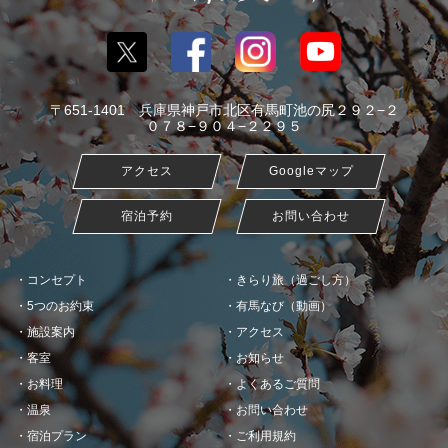
〒651-1401 兵庫県神戸市北区有馬町池の尻２９２−２
０７８−９０４−２２９５
アクセス
Googleマップ
宿泊予約
お問い合わせ
コンセプト
きらり旅（過ごし方）
5つのお約束
有馬なび（動画）
施設案内
アクセス
客室
お知らせ
お料理
よくあるご質問
温泉
お問い合わせ
宿泊プラン
ご利用規約