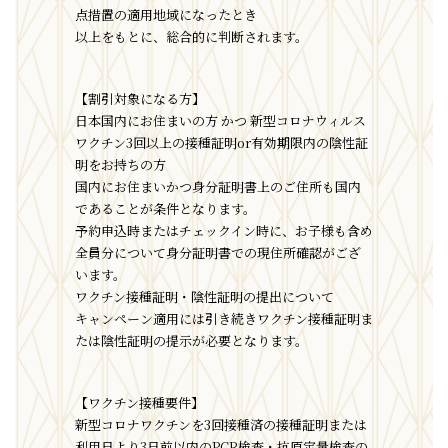
点措置の適用地域になったとき
以上をもとに、総合的に判断されます。
【割引対象になる方】
日本国内にお住まいの方 かつ 新型コロナウィルス
ワクチン3回以上の接種証明or有効期限内の陰性証
明をお持ちの方
国内にお住まいかつ身分証明書上のご住所も国内
であることが条件となります。
予約申込時またはチェックイン時に、お子様も含め
全員分について身分証明書での現住所確認がござ
います。
ワクチン接種証明・陰性証明の提出について
キャンペーン適用には引き続きワクチン接種証明ま
たは陰性証明の提示が必要となります。
【ワクチン接種要件】
新型コロナワクチンを3回接種済の接種証明または
利用日より3日前以内のPCR検査・抗原定量検査の