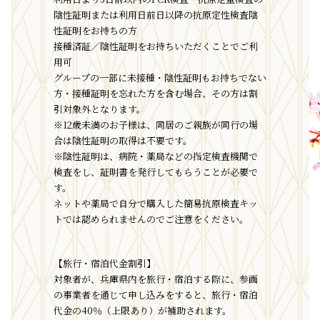
陰性証明または利用日前日以降の抗原定性検査陰
性証明をお持ちの方
接種済証／陰性証明をお持ちいただくことでご利
用可
グループの一部に未接種・陰性証明もお持ちでない
方・接種証明を忘れた方を含む場合、その方は割
引対象外となります。
※12歳未満のお子様は、同居のご親族が同行の場
合は陰性証明の取得は不要です。
※陰性証明は、病院・薬局などの指定検査機関で
検査をし、証明書を発行してもらうことが必要で
す。
ネットや薬局で自分で購入した簡易抗原検査キッ
トでは認められませんのでご注意をください。
【旅行・宿泊代金割引】
対象者が、兵庫県内を旅行・宿泊する際に、参画
の事業者を通じて申し込みをすると、旅行・宿泊
代金の40％（上限あり）が補助されます。