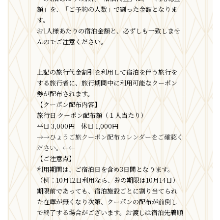
額」を、「ご予約の人数」で割った金額となりま
す。
お1人様あたりの宿泊金額と、必ずしも一致しませ
んのでご注意ください。
上記の旅行代金割引を利用して宿泊を伴う旅行を
する旅行者に、旅行期間中に利用可能なクーポン
券が配布されます。
【クーポン配布内容】
旅行日 クーポン配布額（１人当たり）
平日 3,000円 休日 1,000円
→→ひょうご旅クーポン配布カレンダーをご確認く
ださい。←←
【ご注意点】
利用期間は、ご宿泊日を含め3日間となります。
（例：10月12日利用なら、券の期限は10月14日）
期限前であっても、宿泊施設ごとに割り当てられ
た在庫が無くなり次第、クーポンの配布が前倒し
で終了する場合がございます。お渡しは宿泊先着順