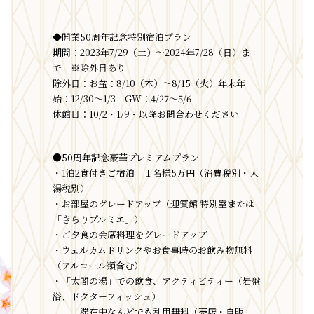
◆開業50周年記念特別宿泊プラン
期間：2023年7/29（土）～2024年7/28（日）ま
で ※除外日あり
除外日：お盆：8/10（木）～8/15（火）年末年
始：12/30～1/3 GW：4/27～5/6
休館日：10/2・1/9・以降お問合わせください
●50周年記念豪華プレミアムプラン
・1泊2食付きご宿泊 １名様5万円（消費税別・入
湯税別）
・お部屋のグレードアップ（迎賓館 特別室または
「きらりプルミエ」）
・ご夕食の会席料理をグレードアップ
・ウェルカムドリンクやお食事時のお飲み物無料
（アルコール類含む）
・「太閤の湯」での飲食、アクティビティー（岩盤
浴、ドクターフィッシュ）
滞在中なんどでも利用無料（売店・自販