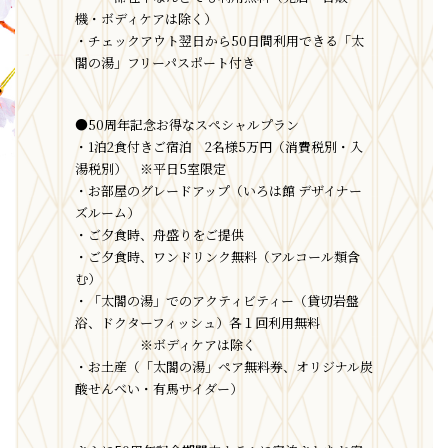
機・ボディケアは除く）
・チェックアウト翌日から50日間利用できる「太
閤の湯」フリーパスポート付き
●50周年記念お得なスペシャルプラン
・1泊2食付きご宿泊 2名様5万円（消費税別・入
湯税別） ※平日5室限定
・お部屋のグレードアップ（いろは館 デザイナー
ズルーム）
・ご夕食時、舟盛りをご提供
・ご夕食時、ワンドリンク無料（アルコール類含
む）
・「太閤の湯」でのアクティビティー（貸切岩盤
浴、ドクターフィッシュ）各１回利用無料
※ボディケアは除く
・お土産（「太閤の湯」ペア無料券、オリジナル炭
酸せんべい・有馬サイダー）