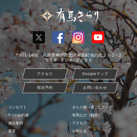
〒651-1401 兵庫県神戸市北区有馬町池の尻２９２−２
０７８−９０４−２２９５
アクセス
Googleマップ
宿泊予約
お問い合わせ
コンセプト
きらり旅（過ごし方）
5つのお約束
有馬なび（動画）
施設案内
アクセス
客室
お知らせ