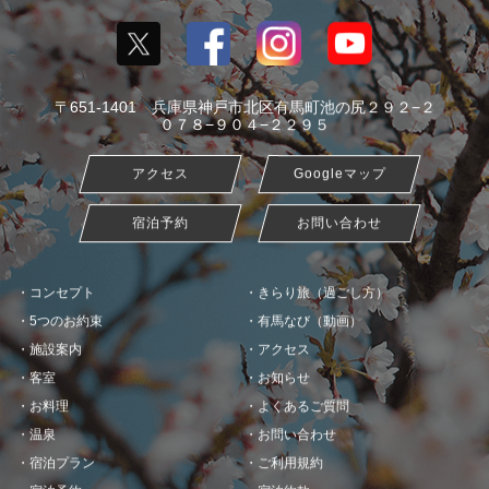
〒651-1401 兵庫県神戸市北区有馬町池の尻２９２−２
０７８−９０４−２２９５
アクセス
Googleマップ
宿泊予約
お問い合わせ
コンセプト
きらり旅（過ごし方）
5つのお約束
有馬なび（動画）
施設案内
アクセス
客室
お知らせ
お料理
よくあるご質問
温泉
お問い合わせ
宿泊プラン
ご利用規約
宿泊予約
宿泊約款