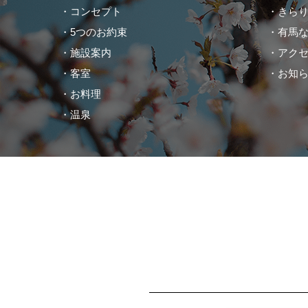
コンセプト
きら
5つのお約束
有馬
施設案内
アク
客室
お知
お料理
温泉