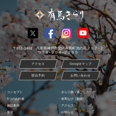
〒651-1401 兵庫県神戸市北区有馬町池の尻２９２−２
０７８−９０４−２２９５
アクセス
Googleマップ
宿泊予約
お問い合わせ
コンセプト
きらり旅（過ごし方）
5つのお約束
有馬なび（動画）
施設案内
アクセス
客室
お知らせ