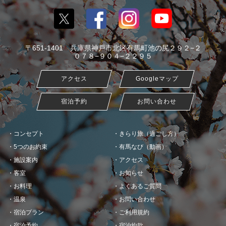
〒651-1401 兵庫県神戸市北区有馬町池の尻２９２−２
０７８−９０４−２２９５
アクセス
Googleマップ
宿泊予約
お問い合わせ
コンセプト
きらり旅（過ごし方）
5つのお約束
有馬なび（動画）
施設案内
アクセス
客室
お知らせ
お料理
よくあるご質問
温泉
お問い合わせ
宿泊プラン
ご利用規約
宿泊予約
宿泊約款