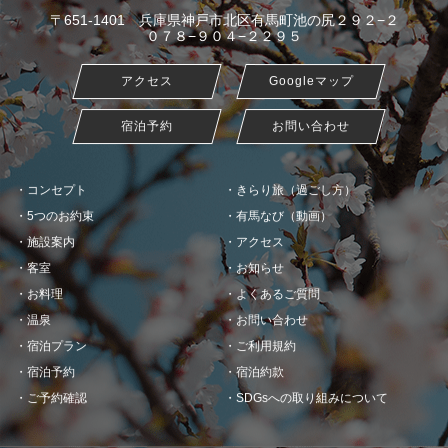
〒651-1401 兵庫県神戸市北区有馬町池の尻２９２−２
０７８−９０４−２２９５
アクセス
Googleマップ
宿泊予約
お問い合わせ
コンセプト
きらり旅（過ごし方）
5つのお約束
有馬なび（動画）
施設案内
アクセス
客室
お知らせ
お料理
よくあるご質問
温泉
お問い合わせ
宿泊プラン
ご利用規約
宿泊予約
宿泊約款
ご予約確認
SDGsへの取り組みについて