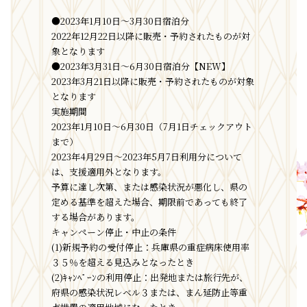
●2023年1月10日～3月30日宿泊分
2022年12月22日以降に販売・予約されたものが対
象となります
●2023年3月31日～6月30日宿泊分【NEW】
2023年3月21日以降に販売・予約されたものが対象
となります
実施期間
2023年1月10日～6月30日（7月1日チェックアウト
まで）
2023年4月29日～2023年5月7日利用分について
は、支援適用外となります。
予算に達し次第、または感染状況が悪化し、県の
定める基準を超えた場合、期限前であっても終了
する場合があります。
キャンペーン停止・中止の条件
(1)新規予約の受付停止：兵庫県の重症病床使用率
３５％を超える見込みとなったとき
(2)ｷｬﾝﾍﾟｰﾝの利用停止：出発地または旅行先が、
府県の感染状況レベル３または、まん延防止等重