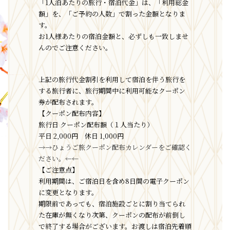
「1人泊あたりの旅行・宿泊代金」は、「利用総金
額」を、「ご予約の人数」で割った金額となりま
す。
お1人様あたりの宿泊金額と、必ずしも一致しませ
んのでご注意ください。
上記の旅行代金割引を利用して宿泊を伴う旅行を
する旅行者に、旅行期間中に利用可能なクーポン
券が配布されます。
【クーポン配布内容】
旅行日 クーポン配布額（１人当たり）
平日 2,000円 休日 1,000円
→→ひょうご旅クーポン配布カレンダーをご確認く
ださい。←←
【ご注意点】
利用期間は、ご宿泊日を含め8日間の電子クーポン
に変更となります。
期限前であっても、宿泊施設ごとに割り当てられ
た在庫が無くなり次第、クーポンの配布が前倒し
で終了する場合がございます。お渡しは宿泊先着順