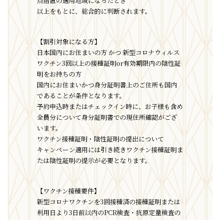
点措置の適用地域になったとき
以上をもとに、総合的に判断されます。
【割引対象になる方】
日本国内にお住まいの方 かつ 新型コロナウィルス
ワクチン3回以上の接種証明or有効期限内の陰性証
明をお持ちの方
国内にお住まいかつ身分証明書上のご住所も国内
であることが条件となります。
予約申込時またはチェックイン時に、お子様も含め
全員分について身分証明書での現住所確認がござ
います。
ワクチン接種証明・陰性証明の提出について
キャンペーン適用には引き続きワクチン接種証明ま
たは陰性証明の提示が必要となります。
【ワクチン接種要件】
新型コロナワクチンを3回接種済の接種証明または
利用日より3日前以内のPCR検査・抗原定量検査の