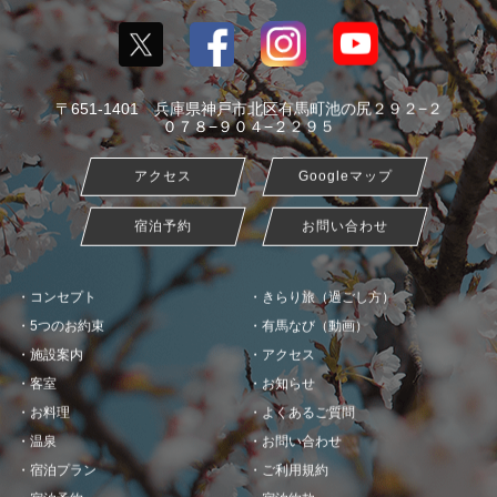
〒651-1401 兵庫県神戸市北区有馬町池の尻２９２−２
０７８−９０４−２２９５
アクセス
Googleマップ
宿泊予約
お問い合わせ
コンセプト
きらり旅（過ごし方）
5つのお約束
有馬なび（動画）
施設案内
アクセス
客室
お知らせ
お料理
よくあるご質問
温泉
お問い合わせ
宿泊プラン
ご利用規約
宿泊予約
宿泊約款