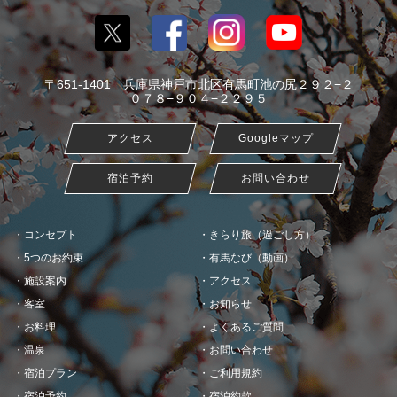
〒651-1401 兵庫県神戸市北区有馬町池の尻２９２−２
０７８−９０４−２２９５
アクセス
Googleマップ
宿泊予約
お問い合わせ
コンセプト
きらり旅（過ごし方）
5つのお約束
有馬なび（動画）
施設案内
アクセス
客室
お知らせ
お料理
よくあるご質問
温泉
お問い合わせ
宿泊プラン
ご利用規約
宿泊予約
宿泊約款